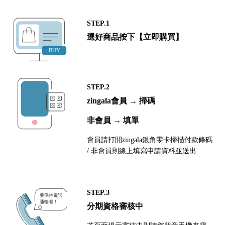
STEP.1
選好商品按下【立即購買】
STEP.2
zingala會員 → 掃碼
非會員 → 填單
會員請打開zingala銀角零卡掃描付款條碼
/ 非會員則線上填寫申請資料並送出
STEP.3
分期資格審核中