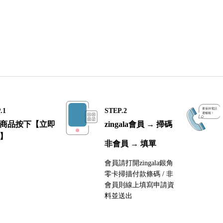
.1
STEP.2
商品按下【立即
zingala會員 → 掃碼
】
非會員 → 填單
會員請打開zingala銀角
零卡掃描付款條碼 / 非
會員則線上填寫申請資
料並送出