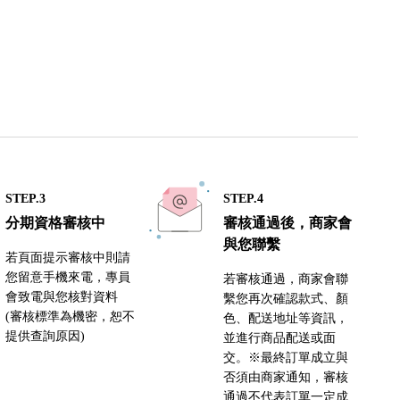
STEP.3
STEP.4
分期資格審核中
審核通過後，商家會
與您聯繫
若頁面提示審核中則請
您留意手機來電，專員
若審核通過，商家會聯
會致電與您核對資料
繫您再次確認款式、顏
(審核標準為機密，恕不
色、配送地址等資訊，
提供查詢原因)
並進行商品配送或面
交。※最終訂單成立與
否須由商家通知，審核
通過不代表訂單一定成