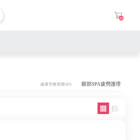
(0)
登入
極致無暇淨膚(水嫩保濕)
眼部SPA疲勞護理
健康芳療美體SPA
清顏淨痘調理(痘痘肌護理)
纖體淋巴引流按摩(全身)
冰雪奇緣鎮定(敏感肌護理)
舒筋活絡SPA(全身)
深層水嫩手部保養
尊榮美白換膚(暗沉肌護理)
美背紓壓放鬆
深層嫩肌足部保養
全臉
提拉排酸緊緻(鬆弛肌護理)
耳部顱內SPA放鬆
手部完美單色凝膠
女性鬍子
超然動靈 韓霧眉
魚子活齡回春(抗老護理)
小舒服四川採耳
足部完美單色凝膠
半手臂
睜眼有神，閉眼無痕美瞳
美睫自然款