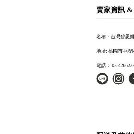
賣家資訊 &
名稱：
台灣碧思
地址:
桃園市中壢區
電話：
03-426623