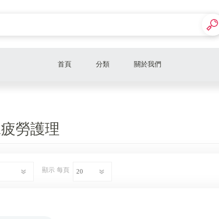
首頁
分類
關於我們
超殺優惠
美麗皮膚管理
A疲勞護理
健康芳療美體SPA
時尚韓式美甲
顯示
每頁
健康熱蠟美肌
時尚韓式紋繡
時尚韓式美睫