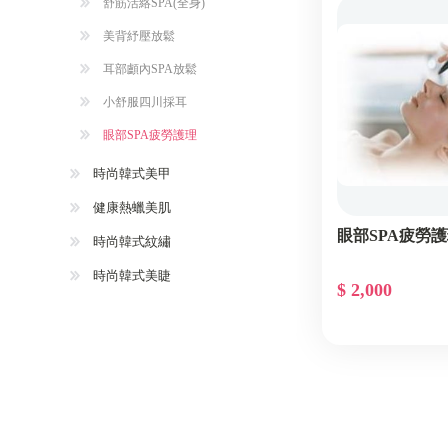
舒筋活絡SPA(全身)
美背紓壓放鬆
耳部顱內SPA放鬆
小舒服四川採耳
眼部SPA疲勞護理
時尚韓式美甲
健康熱蠟美肌
眼部SPA疲勞
時尚韓式紋繡
時尚韓式美睫
$ 2,000