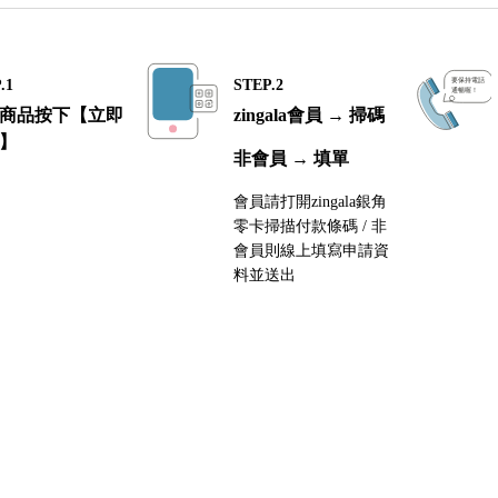
.1
STEP.2
商品按下【立即
zingala會員 → 掃碼
】
非會員 → 填單
會員請打開zingala銀角
零卡掃描付款條碼 / 非
會員則線上填寫申請資
料並送出