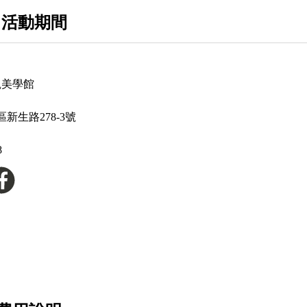
 活動期間
凱美學館
新生路278-3號
8