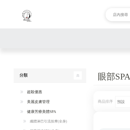
眼部SP
分類
超殺優惠
商品排序
美麗皮膚管理
健康芳療美體SPA
纖體淋巴引流按摩(全身)