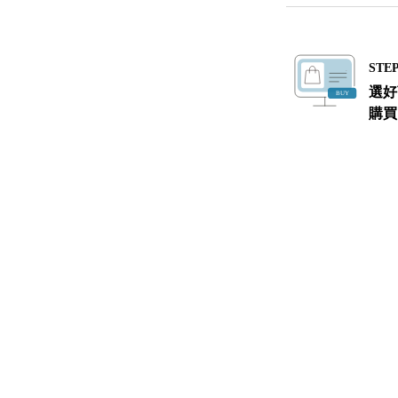
STEP
選好
購買