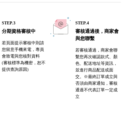
STEP.3
STEP.4
分期資格審核中
審核通過後，商家會
與您聯繫
若頁面提示審核中則請
您留意手機來電，專員
若審核通過，商家會聯
會致電與您核對資料
繫您再次確認款式、顏
(審核標準為機密，恕不
色、配送地址等資訊，
提供查詢原因)
並進行商品配送或面
交。※最終訂單成立與
否須由商家通知，審核
通過不代表訂單一定成
立