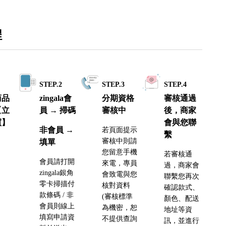
程
1
STEP.2
STEP.3
STEP.4
商品
zingala會
分期資格
審核通過
【立
員 → 掃碼
審核中
後，商家
買】
會與您聯
非會員 →
若頁面提示
繫
審核中則請
填單
您留意手機
若審核通
會員請打開
來電，專員
過，商家會
zingala銀角
會致電與您
聯繫您再次
零卡掃描付
核對資料
確認款式、
款條碼 / 非
(審核標準
顏色、配送
會員則線上
為機密，恕
地址等資
填寫申請資
不提供查詢
訊，並進行