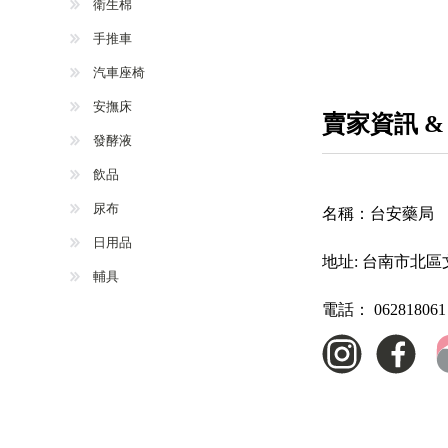
衛生棉
手推車
汽車座椅
安撫床
賣家資訊 &
發酵液
飲品
尿布
名稱：
台安藥局
日用品
地址:
台南市北區文
輔具
電話：
062818061