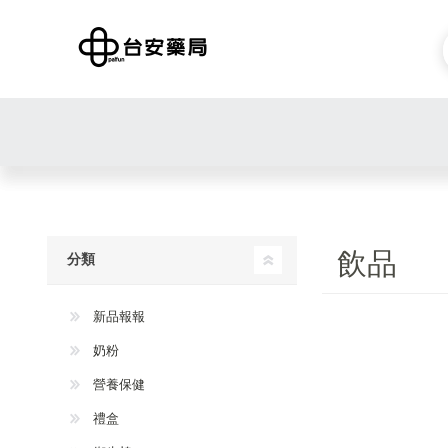
飲品
分類
新品報報
奶粉
營養保健
禮盒