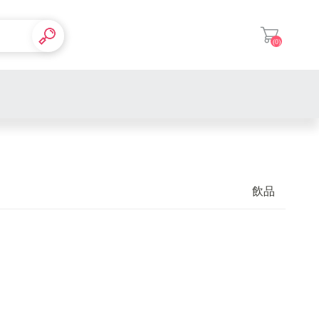
(0)
登入
飲品