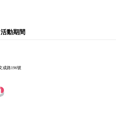
安撫床
發酵液
 活動期間
飲品
尿布
日用品
輔具
成路196號