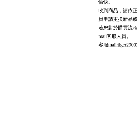
愉快。
收到商品，請依
員申請更換新品
若您對於購買流
mail客服人員。
客服mail:
tiger290