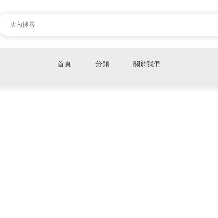
首頁
分類
關於我們
新品報報
奶粉
營養保健
禮盒
衛生棉
手推車
汽車座椅