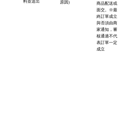
料並送出
原因)
商品配送或
面交。※最
終訂單成立
與否須由商
家通知，審
核通過不代
表訂單一定
成立