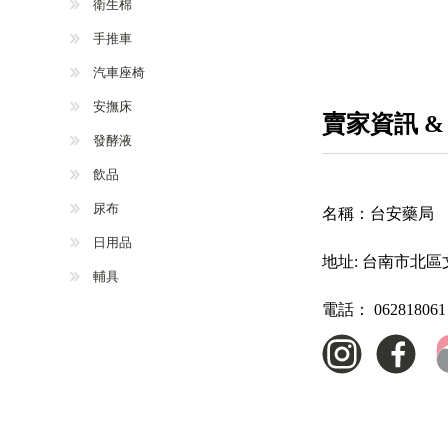
衛生棉
手推車
汽車座椅
安撫床
賣家資訊 &
發酵液
飲品
尿布
名稱：
台安藥局
日用品
地址:
台南市北區文
輔具
電話：
062818061