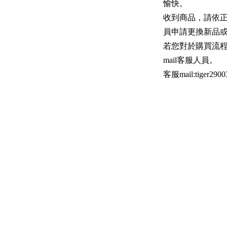
愉快。
收到商品，請依
員申請更換新品
若您對於購買流
mail客服人員。
客服mail:
tiger290