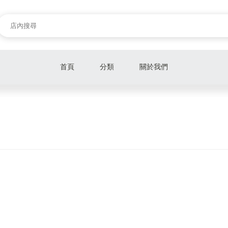
首頁
分類
關於我們
新品報報
奶粉
營養保健
禮盒
衛生棉
手推車
汽車座椅