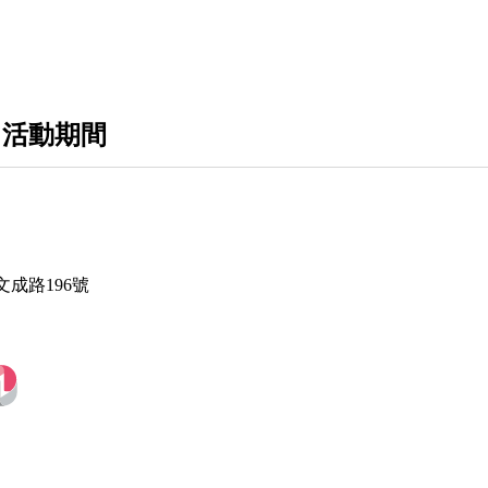
安撫床
發酵液
 活動期間
飲品
尿布
日用品
輔具
成路196號