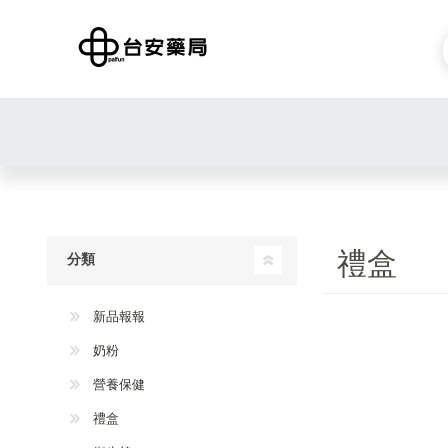
禮盒
分類
新品報報
奶粉
營養保健
禮盒