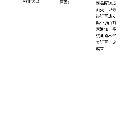
料並送出
原因)
商品配送或
面交。※最
終訂單成立
與否須由商
家通知，審
核通過不代
表訂單一定
成立