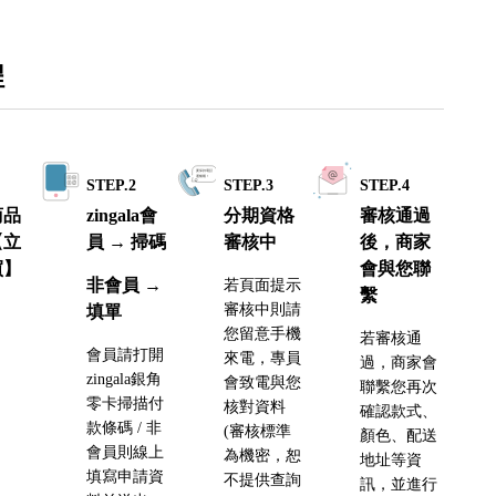
程
1
STEP.2
STEP.3
STEP.4
商品
zingala會
分期資格
審核通過
【立
員 → 掃碼
審核中
後，商家
買】
會與您聯
非會員 →
若頁面提示
繫
審核中則請
填單
您留意手機
若審核通
會員請打開
來電，專員
過，商家會
zingala銀角
會致電與您
聯繫您再次
零卡掃描付
核對資料
確認款式、
款條碼 / 非
(審核標準
顏色、配送
會員則線上
為機密，恕
地址等資
填寫申請資
不提供查詢
訊，並進行