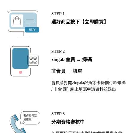
STEP.1
選好商品按下【立即購買】
STEP.2
zingala會員 → 掃碼
非會員 → 填單
會員請打開zingala銀角零卡掃描付款條碼
/ 非會員則線上填寫申請資料並送出
STEP.3
分期資格審核中