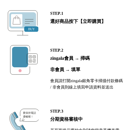
STEP.1
選好商品按下【立即購買】
STEP.2
zingala會員 → 掃碼
非會員 → 填單
會員請打開zingala銀角零卡掃描付款條碼
/ 非會員則線上填寫申請資料並送出
STEP.3
分期資格審核中