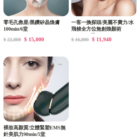
零毛孔救星/黑鑽矽晶煥膚
一客一換探頭/美麗不費力/水
100min/6堂
飛梭全方位無創煥顏術
110min/3堂
$ 15,000
$ 11,940
$ 22,800
$ 16,800
裸妝高顏質/立體緊塑EMS無
針美肌力90min/5堂