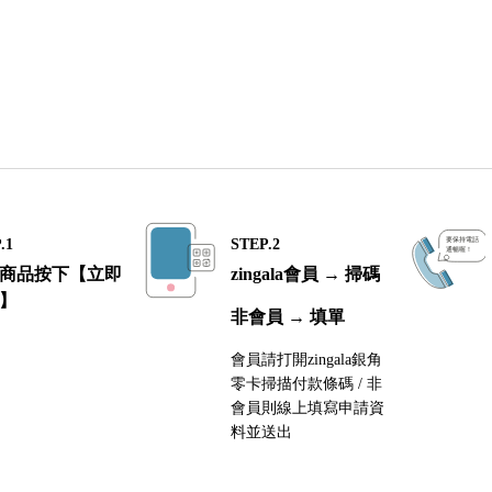
.1
STEP.2
商品按下【立即
zingala會員 → 掃碼
】
非會員 → 填單
會員請打開zingala銀角
零卡掃描付款條碼 / 非
會員則線上填寫申請資
料並送出