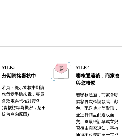
STEP.3
STEP.4
分期資格審核中
審核通過後，商家會
與您聯繫
若頁面提示審核中則請
您留意手機來電，專員
若審核通過，商家會聯
會致電與您核對資料
繫您再次確認款式、顏
(審核標準為機密，恕不
色、配送地址等資訊，
提供查詢原因)
並進行商品配送或面
交。※最終訂單成立與
否須由商家通知，審核
通過不代表訂單一定成