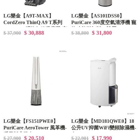
LG樂金【A9T-MAX】
LG樂金【AS101DSS0】
CordZero ThinQ A9 T系列
PuriCare 360度空氣清淨機 寵
All-in-One濕拖無線吸塵器-夜
物功能增加版（雙層）
$ 30,888
$ 31,800
$ 37,900
$ 38,800
幕灰
LG樂金【FS151PWE0】
LG樂金【MD181QWE0】18
PuriCare AeroTower 風革機-
公升UV抑菌WiFi變頻除濕機-
暖風版典雅白
白
$ 20,510
$ 17,990
$ 27,900
$ 22,901