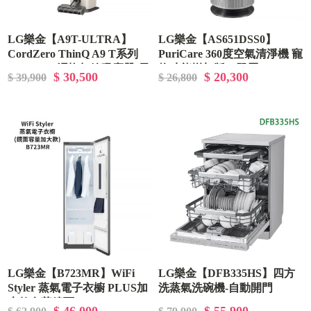
LG樂金【A9T-ULTRA】
LG樂金【AS651DSS0】
CordZero ThinQ A9 T系列
PuriCare 360度空氣清淨機 寵
All-in-One濕拖無線吸塵器-雪
物功能增加版（單層）
$ 30,500
$ 20,300
$ 39,900
$ 26,800
霧白
LG樂金【B723MR】WiFi
LG樂金【DFB335HS】四方
Styler 蒸氣電子衣櫥 PLUS加
洗蒸氣洗碗機-自動開門
大款奢華鏡面