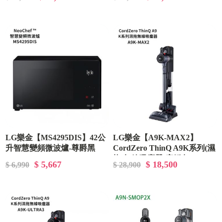
LG樂金【MS4295DIS】42公
LG樂金【A9K-MAX2】
升智慧變頻微波爐-尊爵黑
CordZero ThinQ A9K系列(濕
拖)無線吸塵器-寂靜灰
$ 5,667
$ 18,500
$ 6,990
$ 28,900