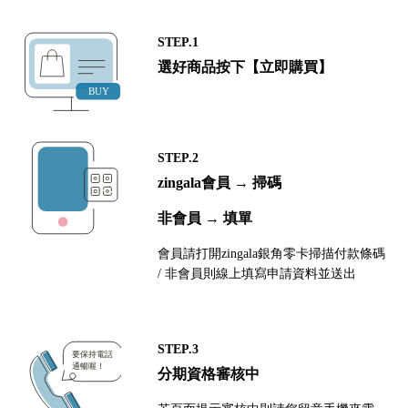
STEP.1
選好商品按下【立即購買】
STEP.2
zingala會員 → 掃碼
非會員 → 填單
會員請打開zingala銀角零卡掃描付款條碼
/ 非會員則線上填寫申請資料並送出
STEP.3
分期資格審核中