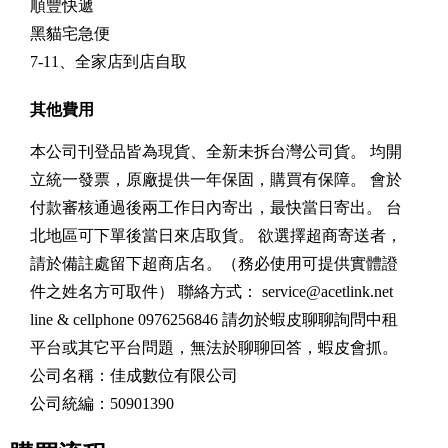
順豐快遞
黑貓宅急便
7-11、全家店到店自取
其他費用
本公司刊登品皆為現貨、全新未拆台灣公司貨。 均開
立統一發票，原廠提供一年保固，購買有保障。 會於
付款審核通過後兩工作日內寄出，最快當日寄出。 台
北地區可下單後當日來店取貨。 欲選擇超商寄送者，
請於備註處留下超商店名。（務必使用可提供實體證
件之姓名方可取件） 聯絡方式：
service@acetlink.net
line & cellphone 0976256846 請勿於蝦皮聊聊詢問中租
平台或其它平台問題，無法於聊聊回答，蝦皮會抓。
公司名稱：佳成數位有限公司
公司統編：50901390