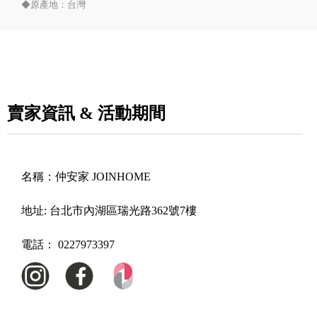
◆原產地：台灣
賣家資訊 & 活動期間
名稱：
仲安家 JOINHOME
地址:
台北市內湖區瑞光路362號7樓
電話：
0227973397