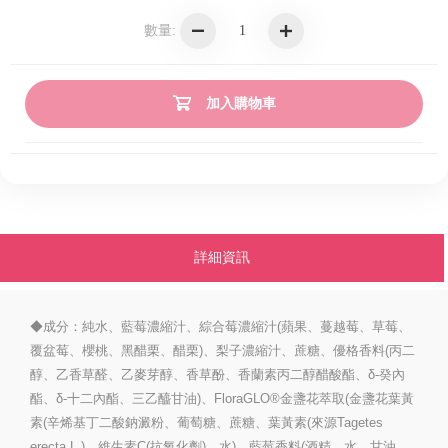
數量:
加入購物車
詳細資訊
◆成分：純水、藍莓濃縮汁、綜合莓濃縮汁(蘋果、蔓越莓、草莓、
覆盆莓、櫻桃、黑醋栗、醋栗)、梨子濃縮汁、蔗糖、優格香料(丙二
醇、乙香草醛、乙麥芽醇、香草酚、香蘭素丙二醇醋酸酯、δ-癸內
酯、δ-十二內酯、三乙醯甘油)、FloraGLO®金盞花萃取(金盞花葉黃
素(辛烯基丁二酸鈉澱粉、葡萄糖、蔗糖、葉黃素(來源Tagetes
erecta L.)、維生素C(抗氧化劑)、水)、藍莓香料(酒精、水、甘油、