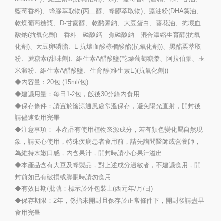
藍莓香料)、蜂膠萃取物(丙二醇、蜂膠萃取物)、藻油粉(DHA藻油、
乾燥葡萄糖漿、D-甘露醇、乾酪素鈉、大豆蛋白、葵花油、抗壞血
酸鈉(抗氧化劑)、香料、磷酸鈣、焦磷酸鈉、混合濃縮生育醇(抗氧
化劑)、大豆卵磷脂、L-抗壞血酸棕櫚酸酯(抗氧化劑))、黑醋栗萃取
粉、蔗糖素(甜味劑)、維生素A醋酸鹽(乾燥葡萄糖漿、阿拉伯膠、玉
米澱粉、維生素A醋酸鹽、生育醇(維生素E)(抗氧化劑))
◆內容量：20包 (15ml/包)
◆建議用量：每日1-2包，飯後30分鐘內食用
◆保存條件：請置於陰涼通風處常溫保存，避免陽光直射，開封後
請儘速飲用完畢
◆注意事項： 本產品有使用植物來源成分，若有顏色變化屬自然現
象，請安心使用，特殊疾病患者食用前，請先詢問醫師或營養師，
為維持水嫩口感，內含果汁，開封時請小心果汁溢出
◆本產品含有大豆及蜂製品，對上述成分過敏者，不建議食用，開
封前如已有破損或膨脹時請勿食用
◆有效日期/批號：標示於外包裝上(西元年/月/日)
◆保存期限：2年，係指未開封且保存於正常條件下，開封後請盡早
食用完畢