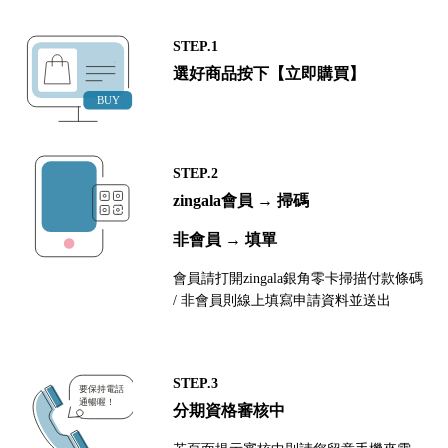
STEP.1
選好商品按下【立即購買】
STEP.2
zingala會員 → 掃碼
非會員 → 填單
會員請打開zingala銀角零卡掃描付款條碼
/ 非會員則線上填寫申請資料並送出
STEP.3
分期資格審核中