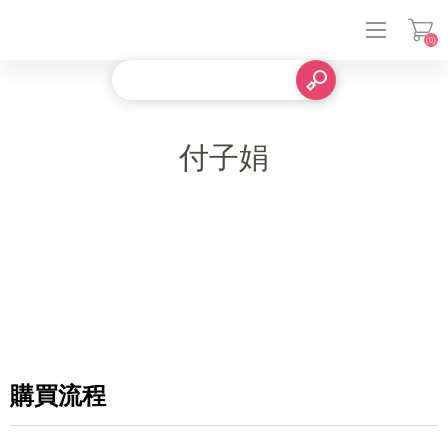
(0)
登入
付子娟
購買流程