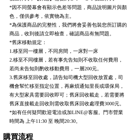
*因不同螢幕會有顯示色差等問題，商品說明圖片與顏
色，僅供參考，依實物為主。
*為保護商品的完整性，我們將會妥善包裝您所訂購的
商品，收到後請立即檢查，確認商品有無問題。
*舊床移動規定：
1.移至同一樓層，不同房間，一床對一床
2.移至不同樓層，若有事先告知則不收取任何費用，
若尚未告知則酌收移動費用，一層200元。
3.舊床移至回收處，請告知司機大型回收放置處，司
機會幫忙移至指定位置，再麻煩通知里長或環保局，
有大型家具需要回收即可；舊床回收載走，若需要將
舊床直接載走回收則需收取舊床回收處理費3000元。
*如有任何疑問歡迎電洽或加LINE@客服。門市營業
時間為 上午11:30 至 晚間20:30。
購買流程