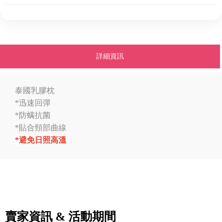
詳細資訊
泰國乳膠枕
*迅速回彈
*防螨抗菌
*貼合頸部曲線
*避免日照高溫
賣家資訊 & 活動期間