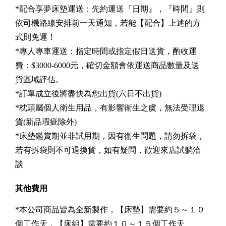
*配合享夢床墊運送：先約運送『日期』，『時間』則
依司機路線安排前一天通知，若能【配合】上述的方
式則免運！
*專人專車運送：指定時間或指定假日送貨，酌收運
費：$3000-6000元，確切金額會依運送商品數量及送
貨區域評估。
*訂單成立後將盡快為您出貨(六日不出貨)
*枕頭屬個人衛生用品，有影響衛生之虞，無法受理退
貨(新品瑕疵除外)
*床墊鑑賞期並非試用期，因有衛生問題，請勿拆袋，
若有拆袋則不可退換貨，如有疑問，歡迎來店試躺洽
談
其他費用
*本公司商品皆為全新製作，【床墊】需要約５～１０
個工作天，【床組】需要約１０～１５個工作天