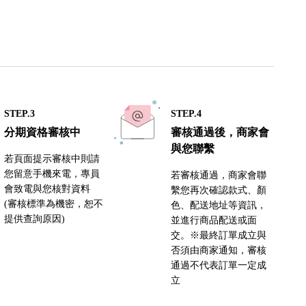
STEP.3
STEP.4
分期資格審核中
審核通過後，商家會
與您聯繫
若頁面提示審核中則請
您留意手機來電，專員
若審核通過，商家會聯
會致電與您核對資料
繫您再次確認款式、顏
(審核標準為機密，恕不
色、配送地址等資訊，
提供查詢原因)
並進行商品配送或面
交。※最終訂單成立與
否須由商家通知，審核
通過不代表訂單一定成
立