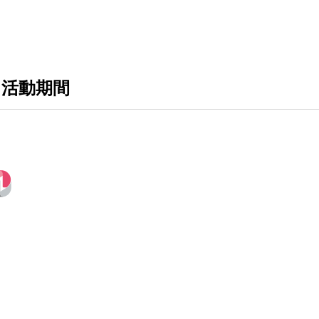
格力GREE GAR-AI系列 1對1
格力GREE GPR-新旗艦系列 1對1
 活動期間
格力GREE GKS-尊爵系列 1對1(冷專)
禾聯HERAN 耀金典雅型LA-B系列 1對1(
禾聯HERAN R32高效沼氣防護2.0尊榮型 
TCL AI變頻旗艦系列 1對1
大金DAIKIN 除濕機
禾聯 HERAN 變頻電冰箱
禾聯 HERAN 洗衣機
禾聯 HERAN 洗碗機
禾聯 HERAN 馬桶座