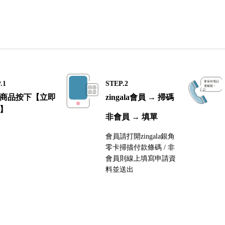
.1
STEP.2
商品按下【立即
zingala會員 → 掃碼
】
非會員 → 填單
會員請打開zingala銀角
零卡掃描付款條碼 / 非
會員則線上填寫申請資
料並送出