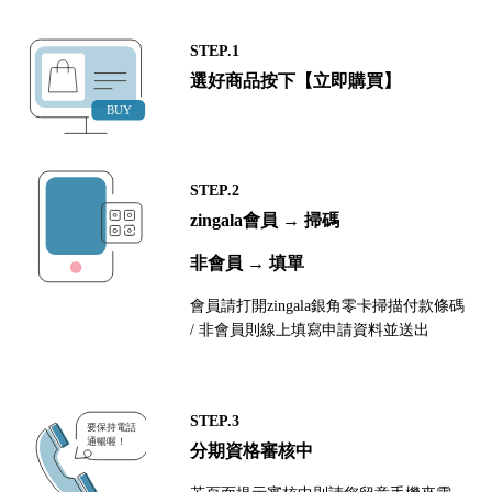
STEP.1
選好商品按下【立即購買】
STEP.2
zingala會員 → 掃碼
非會員 → 填單
會員請打開zingala銀角零卡掃描付款條碼
/ 非會員則線上填寫申請資料並送出
STEP.3
分期資格審核中