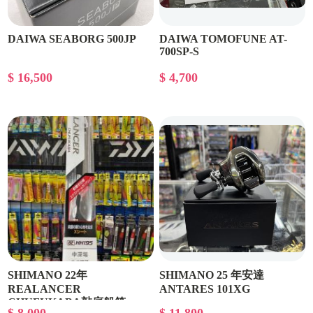
DAIWA SEABORG 500JP
DAIWA TOMOFUNE AT-
700SP-S
$ 16,500
$ 4,700
SHIMANO 22年
SHIMANO 25 年安達
REALANCER
ANTARES 101XG
CHUFUKABA敲底船竿