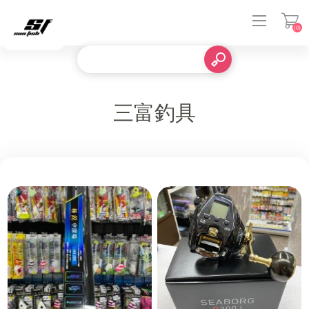
(0)
登入
三富釣具