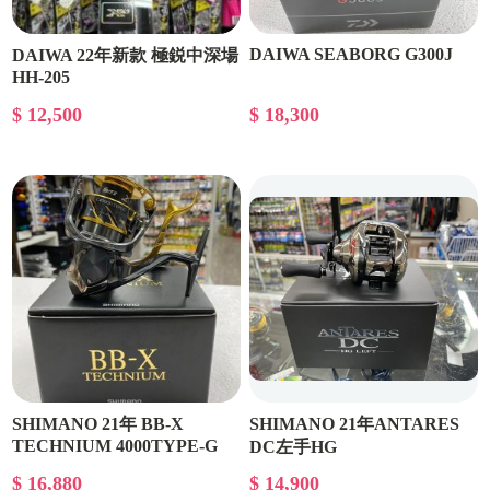
DAIWA SEABORG G300J
DAIWA 22年新款 極鋭中深場
HH-205
$ 12,500
$ 18,300
SHIMANO 21年 BB-X
SHIMANO 21年ANTARES
TECHNIUM 4000TYPE-G
DC左手HG
$ 16,880
$ 14,900