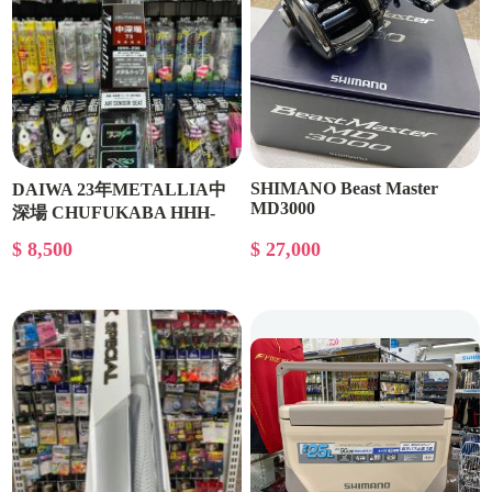
SHIMANO Beast Master
DAIWA 23年METALLIA中
MD3000
深場 CHUFUKABA HHH-
200
$ 8,500
$ 27,000