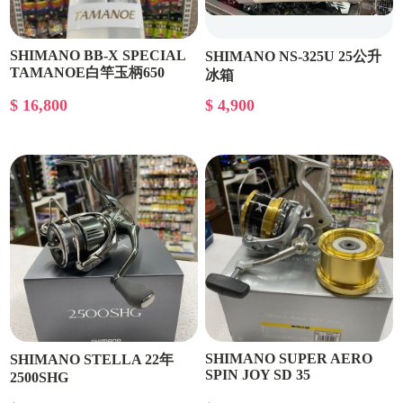
SHIMANO BB-X SPECIAL
SHIMANO NS-325U 25公升
TAMANOE白竿玉柄650
冰箱
$ 16,800
$ 4,900
SHIMANO SUPER AERO
SHIMANO STELLA 22年
SPIN JOY SD 35
2500SHG