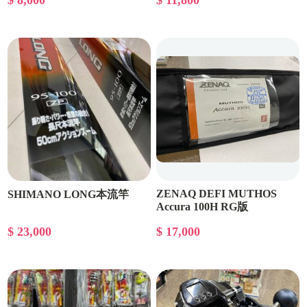
$ 8,000
$ 11,800
ZENAQ DEFI MUTHOS
SHIMANO LONG本流竿
Accura 100H RG版
$ 23,000
$ 17,000